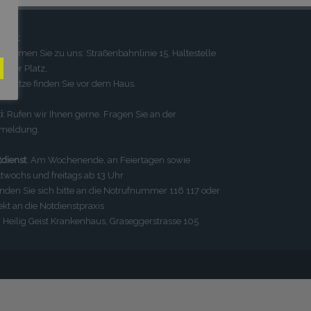
ahrt:
kommen Sie zu uns: Straßenbahnlinie 15, Haltestelle
onaer Platz,
kplätze finden Sie vor dem Haus.
i
: Rufen wir Ihnen gerne. Fragen Sie an der
meldung.
dienst
: Am Wochenende, an Feiertagen sowie
twochs und freitags ab 13 Uhr
den Sie sich bitte an die Notrufnummer 116 117 oder
ekt an die Notdienstpraxis
Heilig Geist Krankenhaus, Graseggerstrasse 105